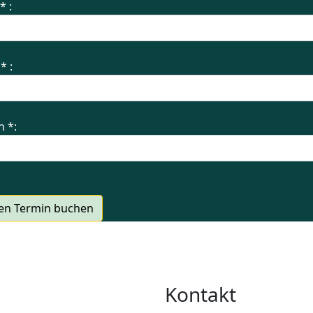
* :
 * :
n *:
en Termin buchen
Kontakt