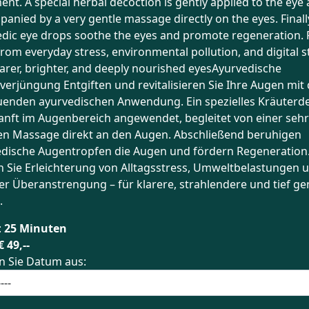
ent. A special herbal decoction is gently applied to the eye 
anied by a very gentle massage directly on the eyes. Finall
dic eye drops soothe the eyes and promote regeneration. 
 from everyday stress, environmental pollution, and digital 
earer, brighter, and deeply nourished eyesAyurvedische
erjüngung Entgiften und revitalisieren Sie Ihre Augen mit 
uenden ayurvedischen Anwendung. Ein spezielles Kräuterd
anft im Augenbereich angewendet, begleitet von einer sehr
en Massage direkt an den Augen. Abschließend beruhigen
edische Augentropfen die Augen und fördern Regeneration
 Sie Erleichterung von Alltagsstress, Umweltbelastungen 
ler Überanstrengung – für klarere, strahlendere und tief g
.
:
25 Minuten
€ 49,--
n Sie Datum aus: