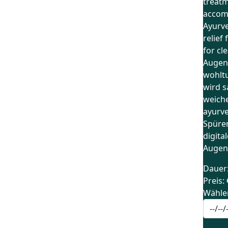
treatm
accomp
Ayurve
relief
for cl
Augenv
wohlt
wird s
weich
ayurv
Spüren
digita
Augen
Dauer
Preis:
Wähle