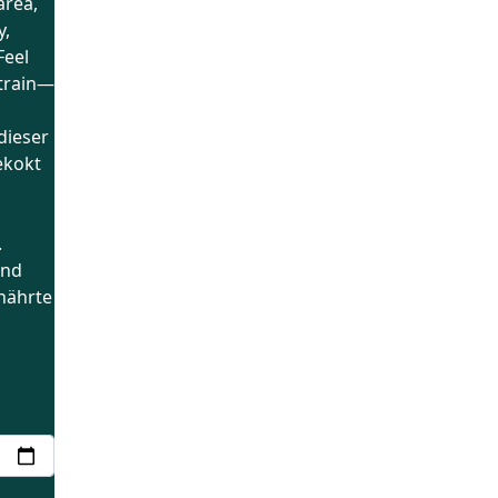
area,
y,
Feel
strain—
dieser
ekokt
.
und
enährte