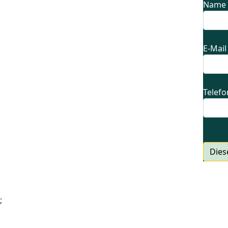
Name 
E-Mail
Telefo
Dies
;
Impressum
Datenschutzerklärung