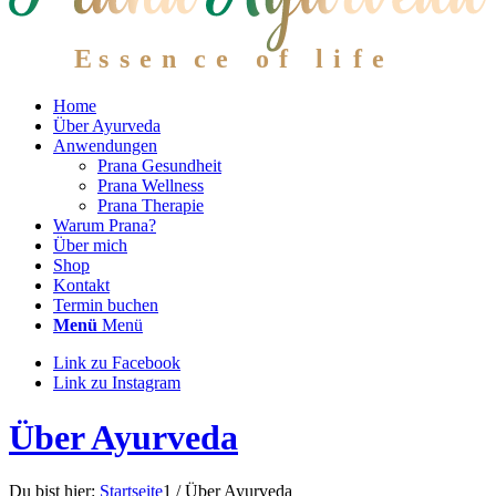
E
ssen
c
e of li
f
e
Home
Über Ayurveda
Anwendungen
Prana Gesundheit
Prana Wellness
Prana Therapie
Warum Prana?
Über mich
Shop
Kontakt
Termin buchen
Menü
Menü
Link zu Facebook
Link zu Instagram
Über Ayurveda
Du bist hier:
Startseite
1
/
Über Ayurveda